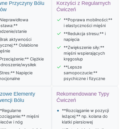
wne Przyczyny Bólu
Korzyści z Regularnych
ców
Ćwiczeń
✓
Nieprawidłowa
**Poprawa mobilności:**
stawa:**
i elastyczności mięśni
edzenie/stanie
✓
**Redukcja stresu:** i
Brak aktywności
napięcia
zycznej:** Osłabione
✓
**Zwiększenie siły:**
ęśnie
mięśni wspierających
Przeciążenie:** Ciężkie
kręgosłup
dnoszenie/wysiłek
✓
**Lepsze
Stres:** Napięcie
samopoczucie:**
ocjonalne
psychiczne i fizyczne
czowe Elementy
Rekomendowane Typy
encji Bólu
Ćwiczeń
•
*Regularne
**Rozciąganie w pozycji
ozciąganie:** mięśni
leżącej:** np. kolana do
leców i nóg
klatki piersiowej