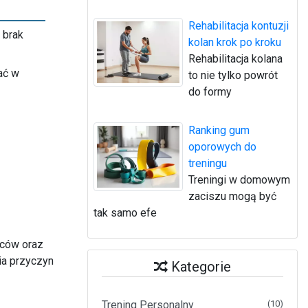
Rehabilitacja kontuzji
 brak
kolan krok po kroku
Rehabilitacja kolana
ać w
to nie tylko powrót
do formy
Ranking gum
oporowych do
treningu
Treningi w domowym
zaciszu mogą być
tak samo efe
eców oraz
ia przyczyn
Kategorie
Trening Personalny
(10)