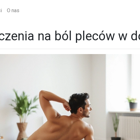
i
O nas
czenia na ból pleców w 