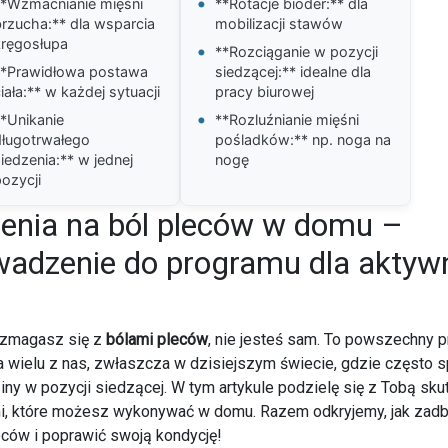
•
**Wzmacnianie mięśni
**Rotacje bioder:** dla
rzucha:** dla wsparcia
mobilizacji stawów
kręgosłupa
•
**Rozciąganie w pozycji
**Prawidłowa postawa
siedzącej:** idealne dla
iała:** w każdej sytuacji
pracy biurowej
•
*Unikanie
**Rozluźnianie mięśni
długotrwałego
pośladków:** np. noga na
iedzenia:** w jednej
nogę
ozycji
enia na ból pleców w domu –
adzenie do programu dla aktyw
i zmagasz się z
bólami pleców
, nie jesteś sam. To powszechny 
a wielu z nas, zwłaszcza w dzisiejszym świecie, gdzie często
iny w pozycji siedzącej. W tym artykule podzielę się z Tobą sk
i, które możesz wykonywać w domu. Razem odkryjemy, jak zadb
ców i poprawić swoją kondycję!