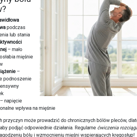
w?
awidłowa
awa
podczas
nia lub stania
aktywności
nej
– mało
 osłabia mięśnie
ów
iążenie
–
ie podnoszenie
ntensywny
ek
– napięcie
onalne wpływa na mięśnie
h przyczyn może prowadzić do chronicznych bólów pleców, dlat
 aby podjąć odpowiednie działania. Regularne
ćwiczenia rozciąg
agodzeniu bólu i wzmocnieniu mięśni wspierających kręgosłup!