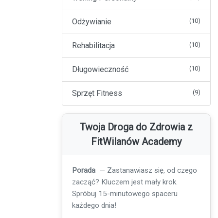
Odżywianie
(10)
Rehabilitacja
(10)
Długowieczność
(10)
Sprzęt Fitness
(9)
Twoja Droga do Zdrowia z
FitWilanów Academy
Porada
— Pamiętaj o nawodnieniu!
Wypij szklankę wody przed każdym
posiłkiem, aby wspierać trawienie i
metabolizm.