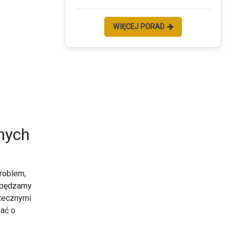
WIĘCEJ PORAD
nych
problem,
 spędzamy
utecznymi
ać o