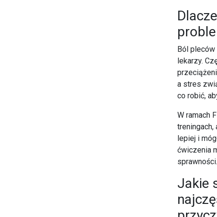
Dlacz
probl
Ból pleców 
lekarzy. Cz
przeciążeni
a stres zwi
co robić, a
W ramach Fi
treningach,
lepiej i mó
ćwiczenia 
sprawności
Jakie 
najczę
przycz