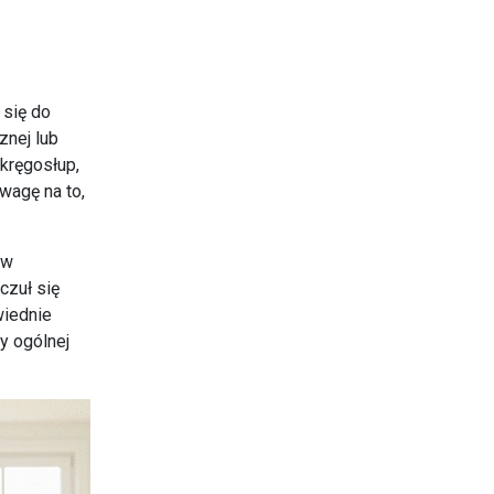
 się do
znej lub
kręgosłup,
wagę na to,
 w
czuł się
wiednie
y ogólnej