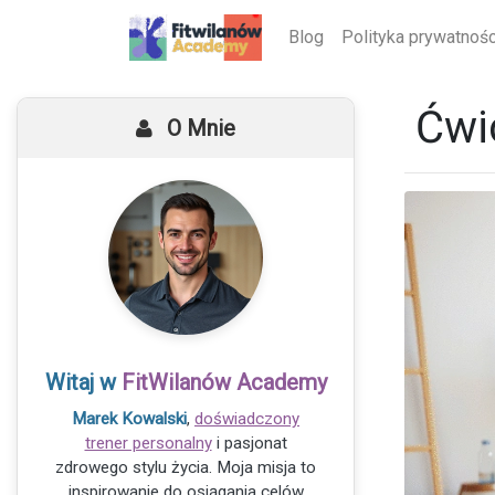
Blog
Polityka prywatnośc
Ćwi
O Mnie
Witaj w
FitWilanów Academy
Marek Kowalski
,
doświadczony
trener personalny
i pasjonat
zdrowego stylu życia. Moja misja to
inspirowanie do osiągania celów