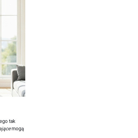
ego tak
ające
mogą