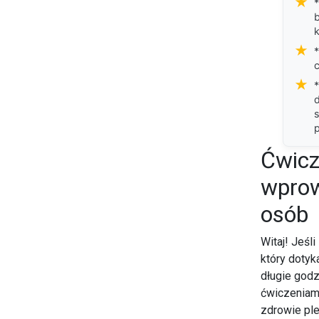
★
b
★
c
★
*
s
p
Ćwicz
wprow
osób
Witaj! Jeśl
który dotyk
długie godz
ćwiczeniam
zdrowie ple