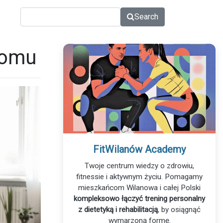
Search
domu
FitWilanów Academy
Twoje centrum wiedzy o zdrowiu,
fitnessie i aktywnym życiu. Pomagamy
mieszkańcom Wilanowa i całej Polski
kompleksowo łączyć trening personalny
z dietetyką i rehabilitacją
, by osiągnąć
wymarzoną formę.