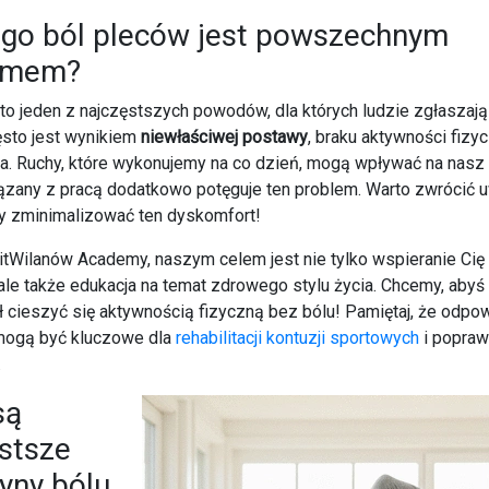
ego ból pleców jest powszechnym
emem?
to jeden z najczęstszych powodów, dla których ludzie zgłaszają
ęsto jest wynikiem
niewłaściwej postawy
, braku aktywności fizyc
a. Ruchy, które wykonujemy na co dzień, mogą wpływać na nasz 
ązany z pracą dodatkowo potęguje ten problem. Warto zwrócić u
by zminimalizować ten dyskomfort!
tWilanów Academy, naszym celem jest nie tylko wspieranie Cię
 ale także edukacja na temat zdrowego stylu życia. Chcemy, abyś 
gł cieszyć się aktywnością fizyczną bez bólu! Pamiętaj, że odpo
mogą być kluczowe dla
rehabilitacji kontuzji sportowych
i popraw
.
są
stsze
yny bólu