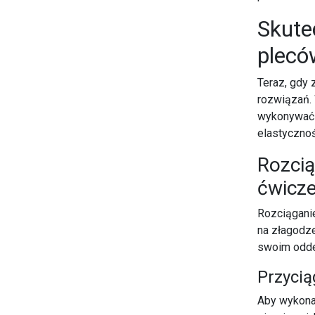
Skute
plecó
Teraz, gdy 
rozwiązań. 
wykonywać w
elastycznoś
Rozcią
ćwicze
Rozciąganie
na złagodze
swoim odde
Przycią
Aby wykonać 