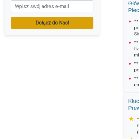
Głó
Ple
•
**
Dołącz do Nas!
po
Si
•
**
fi
mi
•
**
po
•
**
em
Klu
Prew
★
*
r
p