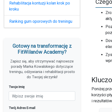
Czego
Rehabilitacja kontuzji kolan krok po
kroku
Zro
akt
Ranking gum oporowych do treningu
Poz
poz
Dow
Gotowy na transformację z
ela
FitWilanów Academy?
Zys
wpr
Zapisz się, aby otrzymywać najnowsze
porady Marka Kowalskiego dotyczące
treningu, odżywiania i rehabilitacji prosto
do Twojej skrzynki!
Kluczo
Twoje Imię
Poniżej pr
korzyści pł
i rezultatów
Twój Adres E-mail