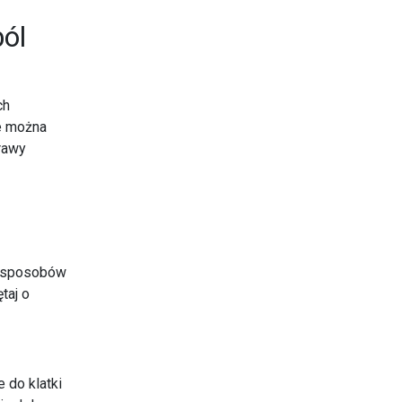
ból
ch
re można
rawy
ch sposobów
taj o
e do klatki