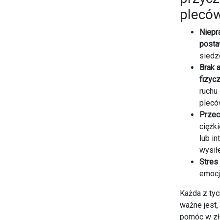
plecó
Niepr
post
siedze
Brak 
fizycz
ruchu
plec
Przec
ciężk
lub i
wysił
Stres
emocj
Każda z tyc
ważne jest,
pomóc w zł