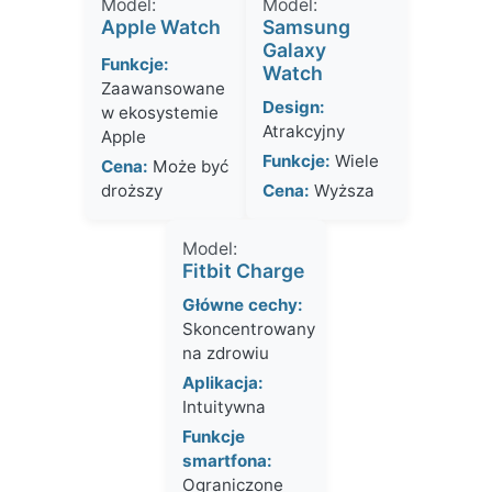
Model:
Model:
Apple Watch
Samsung
Galaxy
Funkcje:
Watch
Zaawansowane
Design:
w ekosystemie
Atrakcyjny
Apple
Funkcje:
Wiele
Cena:
Może być
droższy
Cena:
Wyższa
Model:
Fitbit Charge
Główne cechy:
Skoncentrowany
na zdrowiu
Aplikacja:
Intuitywna
Funkcje
smartfona:
Ograniczone