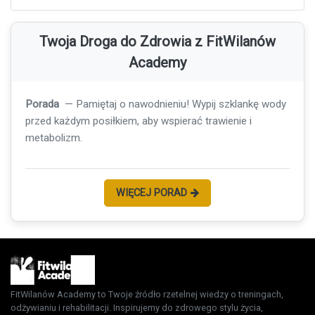
Twoja Droga do Zdrowia z FitWilanów
Academy
Porada
— Pamiętaj o nawodnieniu! Wypij szklankę wody
przed każdym posiłkiem, aby wspierać trawienie i
metabolizm.
WIĘCEJ PORAD
FitWilanów Academy to Twoje źródło rzetelnej wiedzy o treningach,
odżywianiu i rehabilitacji. Inspirujemy do zdrowego stylu życia,