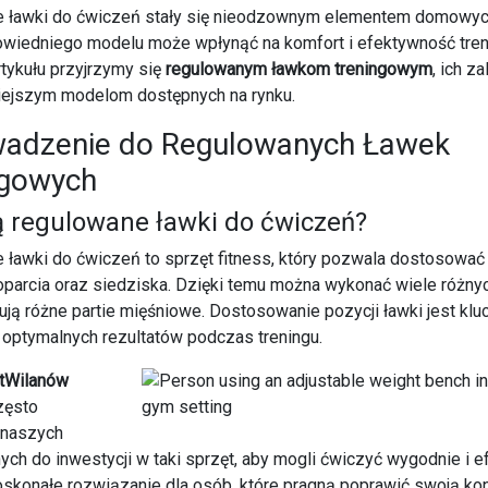
 ławki do ćwiczeń stały się nieodzownym elementem domowych
wiedniego modelu może wpłynąć na komfort i efektywność tre
artykułu przyjrzymy się
regulowanym ławkom treningowym
, ich z
niejszym modelom dostępnych na rynku.
adzenie do Regulowanych Ławek
ngowych
ą regulowane ławki do ćwiczeń?
ławki do ćwiczeń to sprzęt fitness, który pozwala dostosować
oparcia oraz siedziska. Dzięki temu można wykonać wiele różny
ują różne partie mięśniowe. Dostosowanie pozycji ławki jest kl
 optymalnych rezultatów podczas treningu.
itWilanów
zęsto
 naszych
ch do inwestycji w taki sprzęt, aby mogli ćwiczyć wygodnie i 
skonałe rozwiązanie dla osób, które pragną poprawić swoją kon