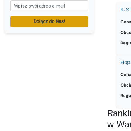
K-S
Dołącz do Nas!
Cena
Obci
Regu
Hop
Cena
Obci
Regu
Ranki
w War