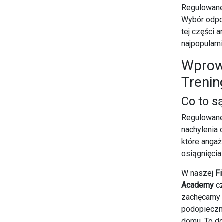
Regulowane
Wybór odpo
tej części 
najpopular
Wprow
Treni
Co to s
Regulowane 
nachylenia 
które angaż
osiągnięcia
W naszej
F
Academy
c
zachęcamy
podopieczny
domu. To do