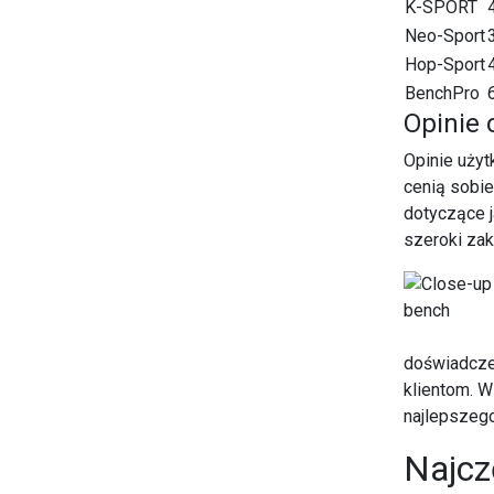
K-SPORT
Neo-Sport
Hop-Sport
BenchPro
Opinie
Opinie uży
cenią sobi
dotyczące j
szeroki zak
doświadczen
klientom. W
najlepszeg
Najcz