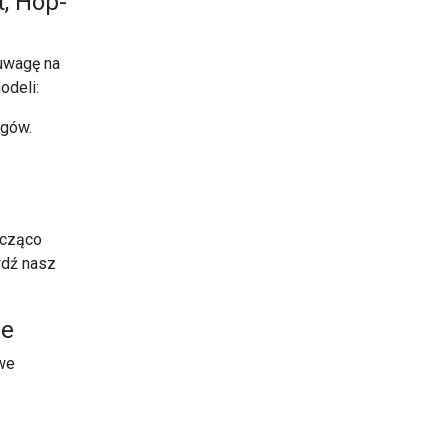
, Hop-
 uwagę na
odeli:
ngów.
acząco
wdź nasz
je
owe