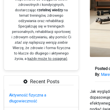
zdrowotnych i kondycyjnych,
dostarczając
rzetelnej wiedzy
na
temat treningów, zdrowego
odżywiania oraz rehabilitacji.
Specjalizuję się w treningach
personalnych, rehabilitacji sportowej
i zdrowym odżywianiu, aby pomóc Ci
stać się najlepszą wersją siebie
.
Wierzę, że zdrowie i forma fizyczna
to klucze do długiego i aktywnego
życia, a
każdy może to osiągnąć
.
Posted o
By:
Mare
Recent Posts
Jak wygląda
Aktywność fizyczna a
dopasowuje
długowieczność
efektywnego
podjąć świ