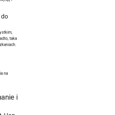
 do
ystkim,
adto, taka
zkaniach.
ia na
nie i