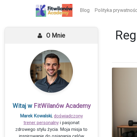
Blog
Polityka prywatnośc
Reg
O Mnie
Witaj w
FitWilanów Academy
Marek Kowalski
,
doświadczony
trener personalny
i pasjonat
zdrowego stylu życia. Moja misja to
inspirowanie do osiągania celów