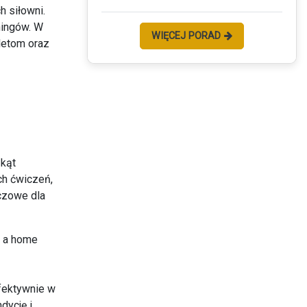
 siłowni.
ningów. W
WIĘCEJ PORAD
aletom oraz
 kąt
ch ćwiczeń,
uczowe dla
efektywnie w
dycję i