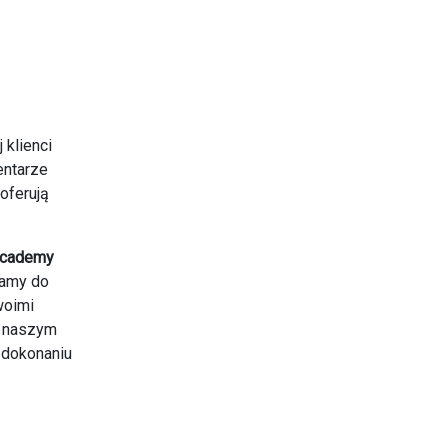
klienci
entarze
 oferują
Academy
camy do
woimi
ć naszym
 dokonaniu