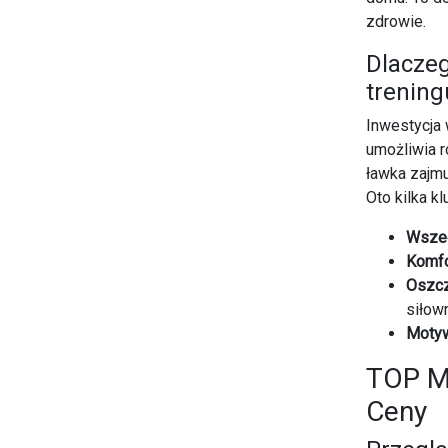
zdrowie.
Dlacze
trenin
Inwestycja
umożliwia r
ławka zajmu
Oto kilka k
Wszec
Komfo
Oszcz
siłown
Motyw
TOP M
Ceny