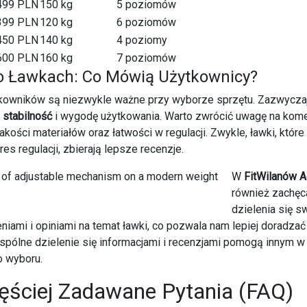
499 PLN
150 kg
5 poziomów
399 PLN
120 kg
6 poziomów
450 PLN
140 kg
4 poziomy
600 PLN
160 kg
7 poziomów
 o Ławkach: Co Mówią Użytkownicy?
tkowników są niezwykle ważne przy wyborze sprzętu. Zazwyczaj 
e
stabilność
i wygodę użytkowania. Warto zwrócić uwagę na kom
akości materiałów oraz łatwości w regulacji. Zwykle, ławki, które
res regulacji, zbierają lepsze recenzje.
W
FitWilanów 
również zachę
dzielenia się s
iami i opiniami na temat ławki, co pozwala nam lepiej doradza
spólne dzielenie się informacjami i recenzjami pomogą innym w
o wyboru.
ęściej Zadawane Pytania (FAQ)