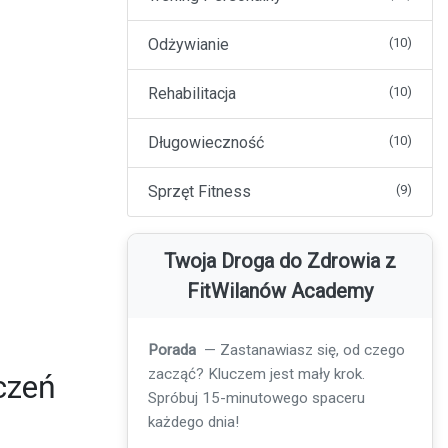
Odżywianie
(10)
Rehabilitacja
(10)
Długowieczność
(10)
Sprzęt Fitness
(9)
Twoja Droga do Zdrowia z
FitWilanów Academy
Porada
— Pamiętaj o nawodnieniu!
Wypij szklankę wody przed każdym
czeń
posiłkiem, aby wspierać trawienie i
metabolizm.