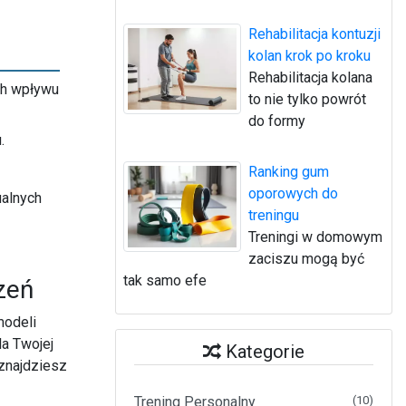
Rehabilitacja kontuzji
kolan krok po kroku
Rehabilitacja kolana
ch wpływu
to nie tylko powrót
do formy
.
Ranking gum
oporowych do
ualnych
treningu
Treningi w domowym
zaciszu mogą być
tak samo efe
zeń
modeli
la Twojej
Kategorie
znajdziesz
Trening Personalny
(10)