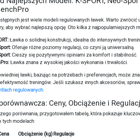
d Najlepszych Modeli: K-SPORT, Neo-Sport
BenchPro
stępnych jest wiele modeli regulowanych ławek. Warto zwrócić
ry, aby wybrać najlepszą opcję. Oto kilka z najpopularniejszych m
ORT:
Ławka o solidnej konstrukcji, idealna do intensywnych treni
port:
Oferuje różne poziomy regulacji, co czyni ją uniwersalną.
port:
Cieszy się pozytywnymi opiniami za komfort i stabilność.
Pro:
Ławka znana z wysokiej jakości wykonania i trwałości.
iedniej ławki, bazując na potrzebach i preferencjach, może zn
efektywność treningów. Jeśli szukasz innych akcesoriów, spra
ntlach regulowanych
.
porównawcza: Ceny, Obciążenie i Regulac
szego porównania, przygotowałem tabelę, która pokazuje klucz
o tych modelach:
Cena
Obciążenie (kg)
Regulacje