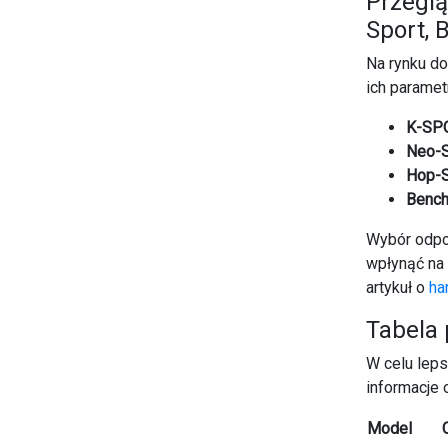
Przeglą
Sport, 
Na rynku do
ich paramet
K-SP
Neo-S
Hop-S
Bench
Wybór odpow
wpłynąć na 
artykuł o
ha
Tabela 
W celu lep
informacje 
Model