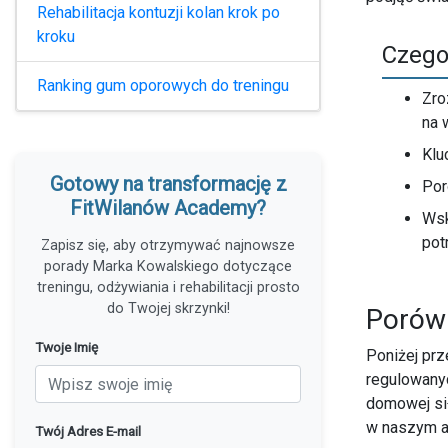
Rehabilitacja kontuzji kolan krok po
kroku
Czego
Ranking gum oporowych do treningu
Zro
na 
Klu
Gotowy na transformację z
Por
FitWilanów Academy?
Wsk
pot
Zapisz się, aby otrzymywać najnowsze
porady Marka Kowalskiego dotyczące
treningu, odżywiania i rehabilitacji prosto
do Twojej skrzynki!
Porów
Twoje Imię
Poniżej prz
regulowanyc
domowej si
w naszym a
Twój Adres E-mail