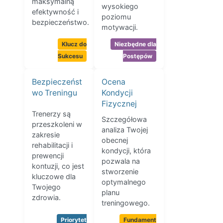
maksymalną
wysokiego
efektywność i
poziomu
bezpieczeństwo.
motywacji.
Klucz do
Niezbędne dla
Sukcesu
Postępów
Bezpieczeńst
Ocena
wo Treningu
Kondycji
Fizycznej
Trenerzy są
Szczegółowa
przeszkoleni w
analiza Twojej
zakresie
obecnej
rehabilitacji i
kondycji, która
prewencji
pozwala na
kontuzji, co jest
stworzenie
kluczowe dla
optymalnego
Twojego
planu
zdrowia.
treningowego.
Priorytet
Fundament