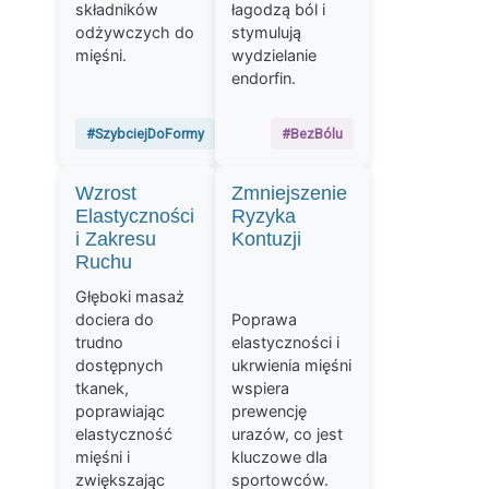
składników
łagodzą ból i
odżywczych do
stymulują
mięśni.
wydzielanie
endorfin.
#SzybciejDoFormy
#BezBólu
Wzrost
Zmniejszenie
Elastyczności
Ryzyka
i Zakresu
Kontuzji
Ruchu
Głęboki masaż
dociera do
Poprawa
trudno
elastyczności i
dostępnych
ukrwienia mięśni
tkanek,
wspiera
poprawiając
prewencję
elastyczność
urazów, co jest
mięśni i
kluczowe dla
zwiększając
sportowców.