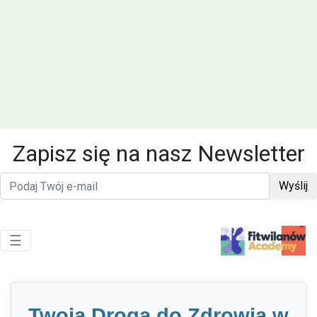
Zapisz się na nasz Newsletter
Wyślij
Toggle navigation
☰
Twoja Droga do Zdrowia w