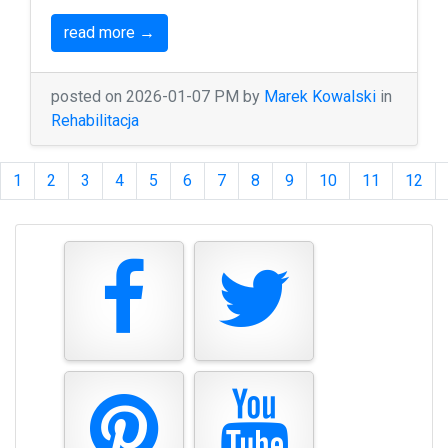
read more →
posted on 2026-01-07 PM by
Marek Kowalski
in
Rehabilitacja
1
2
3
4
5
6
7
8
9
10
11
12